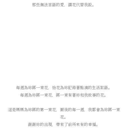
那些無法言語的愛，讓花代替我說。
每週為妳綁一束花，
拾花為妳記錄著點滴的生活絮語。
每週為妳綁一束花，綁一束有著妳和我故事的花。
這是媽媽為妳綁的第一束花，
爾後的每一週，我都會為妳綁一束
花。
謝謝妳的出現，帶來了前所未有的幸福。