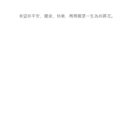
希望妳平安、健康、快樂，
媽媽願意一生為妳綁花。