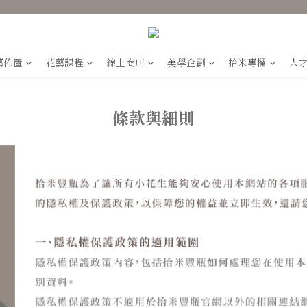
藝佈置
花藝課程
線上商店
美學企劃
拾米專欄
人
條款與細則