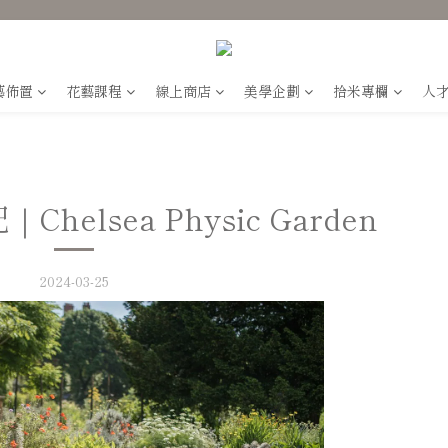
藝佈置
花藝課程
線上商店
美學企劃
拾米專欄
人
elsea Physic Garden
2024-03-25