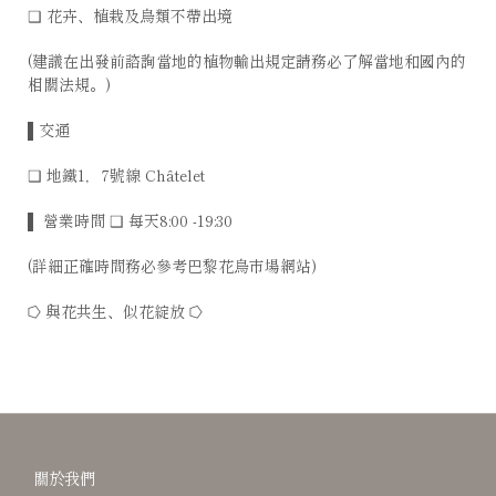
❑ 花卉、植栽及鳥類不帶出境
(建議在出發前諮詢當地的植物輸出規定請務必了解當地和國內的
相關法規。)
▌交通
❑ 地鐵1，7號線 Châtelet
▌ 營業時間 ❑ 每天8:00 -19:30
(詳細正確時間務必參考巴黎花鳥市場網站)
⭔ 與花共生、似花綻放 ⭔
關於我們