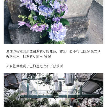
遠遠的就能聞到法國薰衣草的味道，香到一個不行 回到家後立刻
拆解花束，把薰衣草倒吊
😂😂
果真乾燥魂到了巴黎還是改不了習慣啊