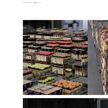
———✧—