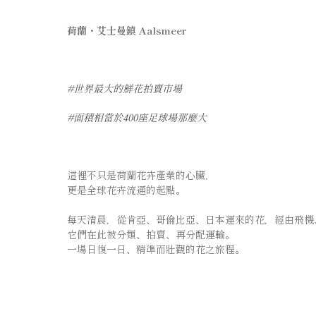
荷蘭・艾士曼鎮 Aalsmeer
#世界最大的鮮花拍賣市場
#面積相當於400座足球場那麼大
這裡不只是荷蘭花卉產業的心臟，
更是全球花卉流通的起點。
⠀⠀⠀⠀⠀⠀⠀⠀⠀
每天清晨，從肯亞、哥倫比亞、日本運來的花，經由飛機
它們在此被分類、拍賣、再分配運輸。
一場日復一日、精準而壯觀的花之旅程。