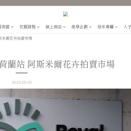
藝佈置
花藝課程
線上商店
美學企劃
拾米專欄
人
斯米爾花卉拍賣市場
荷蘭站 阿斯米爾花卉拍賣市場
2023-05-30