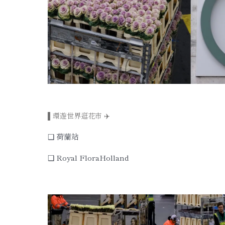
▌環遊世界逛花市 ✈️
❑ 荷蘭站
❑ Royal FloraHolland