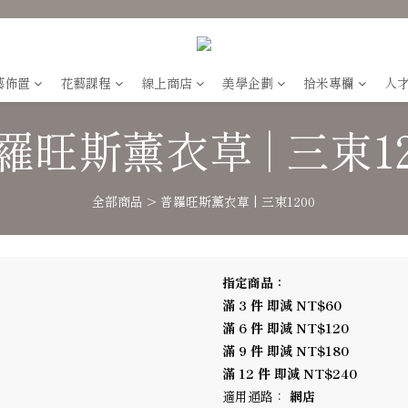
藝佈置
花藝課程
線上商店
美學企劃
拾米專欄
人
羅旺斯薰衣草 | 三束12
全部商品
>
普羅旺斯薰衣草 | 三束1200
指定商品：
滿 3 件 即減 NT$60
滿 6 件 即減 NT$120
滿 9 件 即減 NT$180
滿 12 件 即減 NT$240
適用通路：
網店