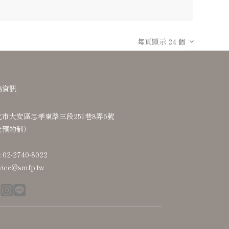
每頁顯示 24 個
絡資訊
北市大安區忠孝東路三段251巷8弄6號
全預約制）
: 02-2740-8022
vice@smfp.tw