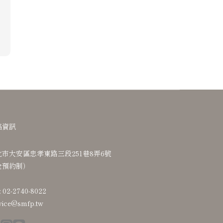
絡資訊
北市大安區忠孝東路三段251巷8弄6號
全預約制）
: 02-2740-8022
vice@smfp.tw