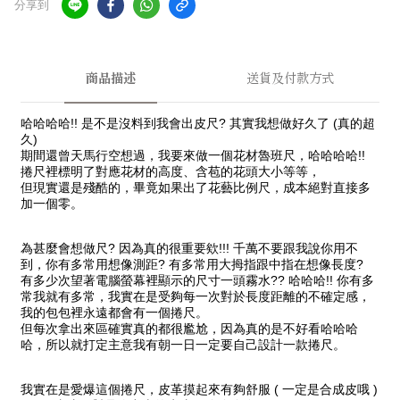
分享到
商品描述
送貨及付款方式
哈哈哈哈!! 是不是沒料到我會出皮尺? 其實我想做好久了 (真的超
久)
期間還曾天馬行空想過，我要來做一個花材魯班尺，哈哈哈哈!!
捲尺裡標明了對應花材的高度、含苞的花頭大小等等，
但現實還是殘酷的，畢竟如果出了花藝比例尺，成本絕對直接多
加一個零。
為甚麼會想做尺? 因為真的很重要欸!!! 千萬不要跟我說你用不
到，你有多常用想像測距? 有多常用大拇指跟中指在想像長度?
有多少次望著電腦螢幕裡顯示的尺寸一頭霧水?? 哈哈哈!! 你有多
常我就有多常，我實在是受夠每一次對於長度距離的不確定感，
我的包包裡永遠都會有一個捲尺。
但每次拿出來區確實真的都很尷尬，因為真的是不好看哈哈哈
哈，所以就打定主意我有朝一日一定要自己設計一款捲尺。
我實在是愛爆這個捲尺，皮革摸起來有夠舒服 ( 一定是合成皮哦 )