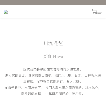
川流 花徑
見野 Niwa
這次我們將會前往未曾知曉的水源之處。
進入宜蘭員山，身處於群山環抱，
我們以土地、日光、山林與水源
為靈感，
在花與自然間旅行，與之共鳴。
在陽光映花、水面波光下， 找回人與水源之間的連結。
以水為介，
開啟這個旅程， 一起與花同行於川流花徑。