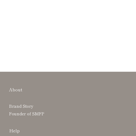
About
Brand Story
Founder of SMFP
Help