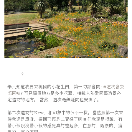
———✧—
舉凡知道我要來英國的小花生們，第一句都會問 :
#這次會去
邱園嗎
? 可見這個地方是多少花藝、植栽人熱愛園藝造景必
定造訪的地方。 當然，這次毫無疑問也安排了。
⠀⠀⠀⠀⠀⠀
第二次造訪的Kew，和印象中的很不一樣。當然跟第一次來
時我還是單身，這回已經是二寶媽了啊!!! 但我還是得說，有
帶小孩跟沒帶小孩的感覺真的差超多，在意的、觀察的、獲
得的，完全不同。