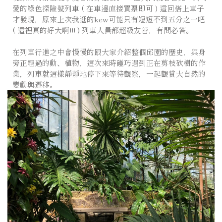
愛的綠色探險號列車 ( 在車邊直接買票即可 ) 這回搭上車子
才發現，原來上次我逛的kew可能只有短短不到五分之一吧
( 這裡真的好大啊!!! ) 列車人員都超級友善，有問必答。
⠀⠀⠀⠀⠀⠀
在列車行進之中會慢慢的跟大家介紹整個邱園的歷史，與身
旁正經過的動、植物，這次來時碰巧遇到正在剪枝砍樹的作
業，列車就這樣靜靜地停下來等待觀察，一起觀賞大自然的
變動與遷移。