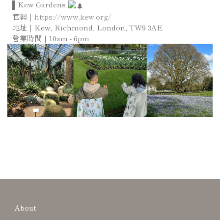
▌Kew Gardens
官網｜
https://www.kew.org/
地址｜Kew, Richmond, London, TW9 3AE
營業時間｜10am - 6pm
About