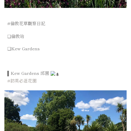
#倫敦花草觀察日記
❑倫敦站
❑
Kew Gardens
▌Kew Gardens 邱園
#訪英必逛花園