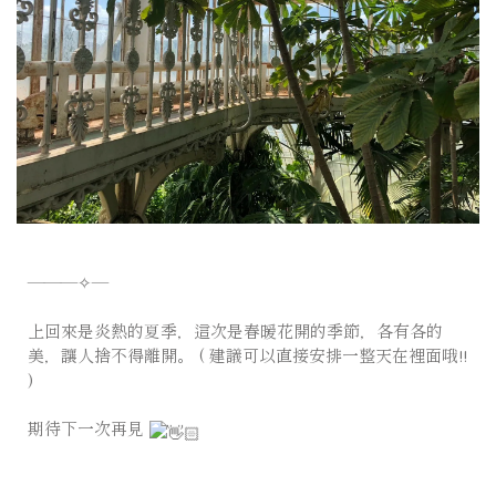
———✧—⠀⠀⠀
⠀⠀⠀⠀⠀⠀
上回來是炎熱的夏季，這次是春暖花開的季節，各有各的
美，讓人捨不得離開。 ( 建議可以直接安排一整天在裡面哦!!
)
⠀⠀⠀⠀⠀⠀
期待下一次再見
⠀⠀⠀⠀⠀⠀
⠀⠀⠀⠀⠀⠀