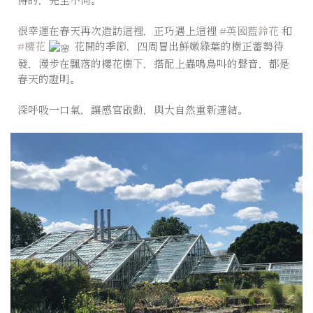
⠀⠀⠀⠀⠀⠀
很幸運在春天再次造訪這裡，正巧遇上這裡
#英國藍鈴花
和
#櫻花
花開的季節，四周冒出鮮嫩綠葉的樹正蓄勢待
發，漫步在飄落的櫻花樹下，搭配上蟲鳴鳥叫的聲音，都是
春天的證明。
⠀⠀⠀⠀⠀⠀
深呼吸一口氣，讓感官啟動，與大自然重新連結。