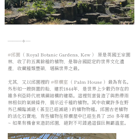
———✧—
#邱園
（ Royal Botanic Gardens, Kew ） 原是英國王家園
林，收了約五萬餘種的植物，是聯合國認定的世界文化遺
產，收藏種類豐碩，堪稱世界之最。
⠀⠀⠀⠀⠀⠀
尤其，又以邱園裡的
#棕櫚室
（ Palm House ）最為有名。
外形如一艘倒置的船，建於1844年，是世界上少數仍存在的
維多利亞時代玻璃鋼結構的建築。這裡刻意營造了與熱帶雨
林相似的氣候條件，展示近千種的植物。其中收藏許多在野
外已瀕臨滅絕 ( 甚至已經滅絕 ) 的植物物種。邱園古老植物
的活化石寶地，有些植物在棕櫚屋中已經生長了 250 多年哪
~ 如果有機會來造訪邱園，絕對不可錯過這個巨無霸溫室。