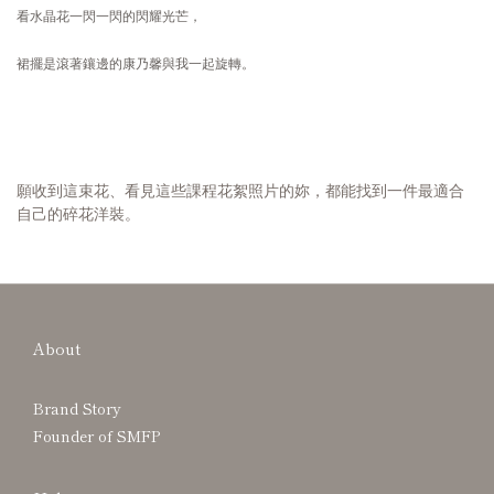
看水晶花一閃一閃的閃耀光芒，
裙擺是滾著鑲邊的康乃馨與我一起旋轉。
願收到這束花、看見這些課程花絮照片的妳，
都能找到一件最適合
自己的碎花洋裝。
About
Brand Story
Founder of SMFP