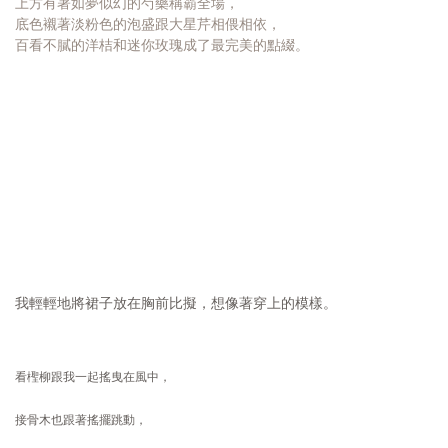
上方有著如夢似幻的芍藥稱霸全場，
底色襯著淡粉色的泡盛跟大星芹相偎相依，
百看不膩的洋桔和迷你玫瑰成了最完美的點綴。
我輕輕地將裙子放在胸前比擬，想像著穿上的模樣。
看檉柳跟我一起搖曳在風中，
接骨木也跟著搖擺跳動，