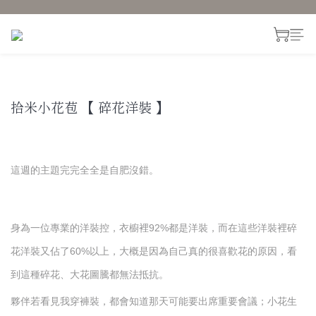
prev
next
拾米小花苞 【 碎花洋裝 】
這週的主題完完全全是自肥沒錯。
身為一位專業的洋裝控，衣櫥裡92%都是洋裝，而在這些洋裝裡碎
花洋裝又佔了60%以上，大概是因為自己真的很喜歡花的原因，看
到這種碎花、大花圖騰都無法抵抗。
夥伴若看見我穿褲裝，都會知道那天可能要出席重要會議；小花生