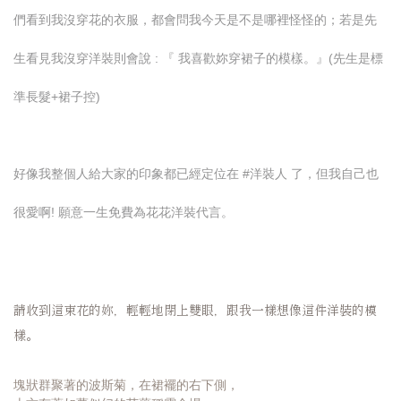
們看到我沒穿花的衣服，都會問我今天是不是哪裡怪怪的；若是先
生看見我沒穿洋裝則會說 : 『 我喜歡妳穿裙子的模樣。』(先生是標
準長髮+裙子控)
好像我整個人給大家的印象都已經定位在 #洋裝人 了，但我自己也
很愛啊! 願意一生免費為花花洋裝代言。
請收到這束花的妳，
輕輕地閉上雙眼，跟我一樣想像這件洋裝的模
樣。
塊狀群聚著的波斯菊，在裙襬的右下側，