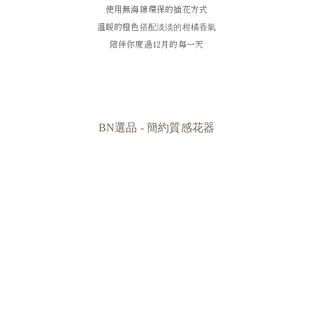
使用無海綿環保的插花方式
溫暖的橙色
搭配淡淡的柑橘香氣
陪伴你度過12月的每一天
BN選品 - 簡約質感花器