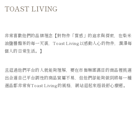
TOAST LIVING
非常喜歡他們的品牌理念【對物件「質感」的追求與探索，在柴米
油鹽醬醋茶的每一天裏，Toast Living以感動人心的物件，潤澤每
個人的日常生活。】
且逛過他們平台的人就能夠理解，要在市售琳瑯滿目的商品裡挑選
出合適自己平台調性的商品實屬不易，但他們卻能夠做到將每一種
選品都非常有
Toast Living的風格，網站逛起來超級舒心療癒。