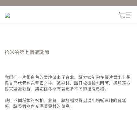
拾米的第七個聖誕節
我們把一片銀白色的雪地帶來了台北，讓大家能夠在這片雪地上想
像自己就置身在雪國之中，被森林、諾貝松樹給包圍著，遙想遠方
傳來聖誕歌聲，讓這個冬季有著更多不同的溫暖點綴。
使用不同種類的松柏、藤蔓，讓櫃檯視覺呈現出蜿蜒草地的蔓延
感，讓整個室內充滿著葉材的氣息。