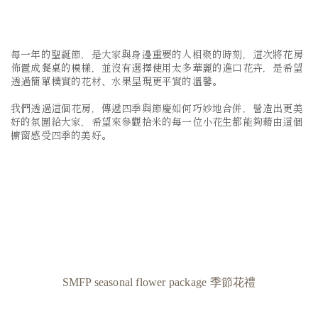
每一年的聖誕節，是大家與身邊重要的人相聚的時刻，這次將花房
佈置成餐桌的模樣，並沒有選擇使用太多華麗的進口花卉，是希望
透過簡單樸實的花材、水果呈現更平實的溫馨。
我們透過這個花房，傳遞四季與節慶如何巧妙地合併，營造出更美
好的氛圍給大家，希望來參觀拾米的每一位小花生都能夠藉由這個
櫥窗感受四季的美好。
SMFP seasonal flower package
季節花禮