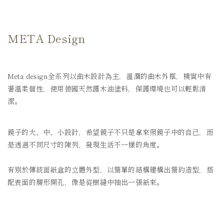
META Design
Meta design全系列以曲木設計為主，溫潤的曲木外框，樸實中有
著溫柔個性，使用德國天然護木油塗料，保護環境也可以輕鬆清
潔。
鏡子的大、中、小設計，希望鏡子不只是拿來照鏡子中的自己，而
是透過不同尺寸的陳列，發現生活不一樣的角度。
有別於傳統面紙盒的立體外型，以簡單的結構建構出簡約造型，搭
配表面的腰形開孔，像是從樹縫中抽出一張紙來。