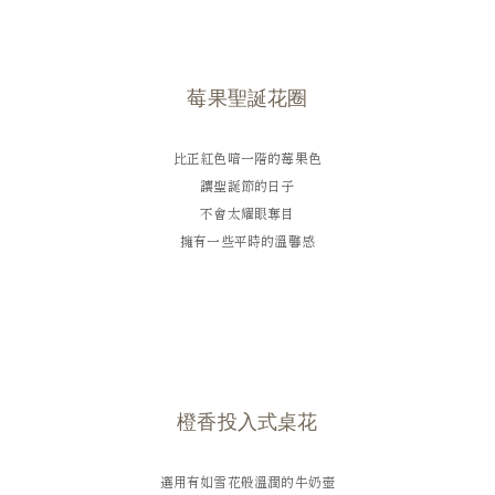
莓果聖誕花圈
比正紅色暗一階的莓果色
讓聖誕節的日子
不會太耀眼奪目
擁有一些平時的溫馨感
橙香投入式桌花
選用有如雪花般溫潤的牛奶壺