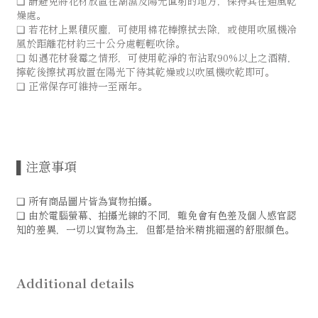
❑ 請避免將花材放置在潮濕及陽光直射的地方，保持其在通風乾
燥處。
❑ 若花材上累積灰塵，可使用棉花棒擦拭去除，或使用吹風機冷
風於距離花材約三十公分處輕輕吹徐。
❑ 如遇花材發霉之情形，可使用乾淨的布沾取90%以上之酒精，
擰乾後擦拭再放置在陽光下待其乾燥或以吹風機吹乾即可。
❑ 正常保存可維持一至兩年。
▌注意事項
❑ 所有商品圖片皆為實物拍攝。
❑ 由於電腦螢幕、拍攝光線的不同，難免會有色差及個人感官認
知的差異，一切以實物為主，但都是拾米精挑細選的舒服顏色。
Additional details