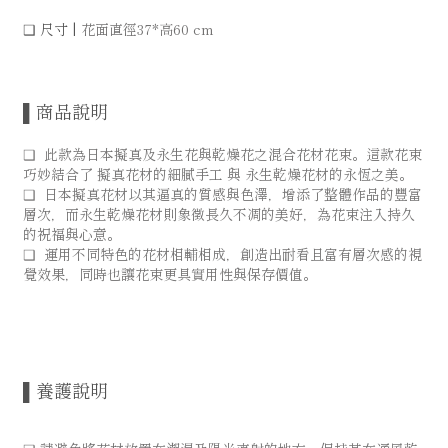
❑ 尺寸 |
花面直徑37*高60 cm
▌商品說明
❑ 此款為日本擬真及永生花與乾燥花之混合花材花束。這款花束
巧妙結合了 擬真花材的細膩手工 與 永生乾燥花材的永恆之美。
❑ 日本擬真花材以其逼真的質感與色澤，增添了整體作品的豐富
層次，而永生乾燥花材則象徵長久不凋的美好，為花束注入持久
的祝福與心意。
❑ 運用不同特色的花材相輔相成，創造出耐看且富有層次感的視
覺效果，同時也讓花束更具實用性與保存價值。
▌養護說明