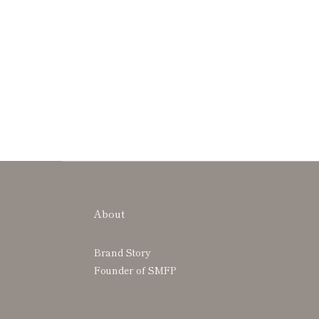
About
Brand Story
Founder of SMFP