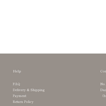
Help
Con
FAQ
No.
Delivery & Shipping
Daa
Payment
（by
Return Policy