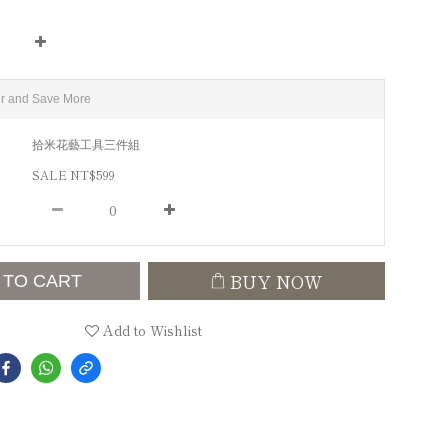
r and Save More
拾米花藝工具三件組
SALE NT$599
BUY NOW
 TO CART
Add to Wishlist