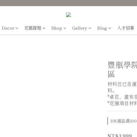
Decor
花藝課程
Shop
Gallery
Blog
人才招募
豐瓶學
區
材料包已含運
料。
*桌花、畫布花
*花圈項目材料
BN選品滿3000免
NT$3,999