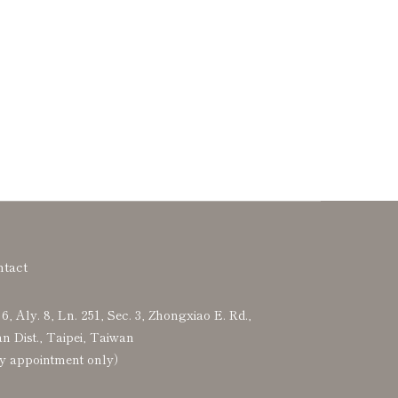
tact
 6, Aly. 8, Ln. 251, Sec. 3, Zhongxiao E. Rd.,
n Dist., Taipei, Taiwan
 appointment only）