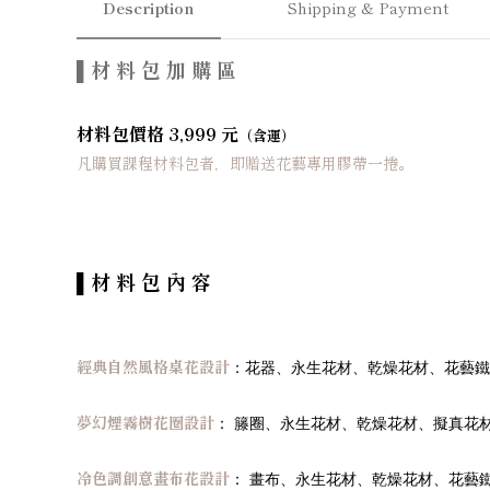
Description
Shipping & Payment
▌
材 料 包 加 購 區
材料包價格
3,999 元
（含運）
凡購買課程材料包者，即贈送花藝專用膠帶一捲。
▌
材 料 包 內 容
經典自然風格桌花設計
：花器、永生花材、乾燥花材、花藝鐵
夢幻煙霧樹花圈設計
： 籐圈、永生花材、乾燥花材、擬真花
冷色調創意畫布花設計
： 畫布、永生花材、乾燥花材、花藝