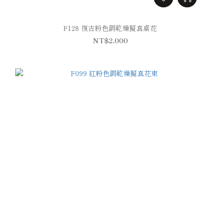
F128 復古粉色調乾燥擬真桌花
NT$2,000