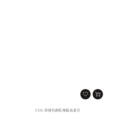
F156 綠橘色調乾燥擬真桌花