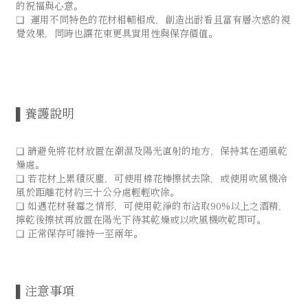
的祝福與心意。
❑ 運用不同特色的花材相輔相成，創造出耐看且富有層次感的視
覺效果，同時也讓花束更具實用性與保存價值。
▌養護說明
❑ 請避免將花材放置在潮濕及陽光直射的地方，保持其在通風乾
燥處。
❑ 若花材上累積灰塵，可使用棉花棒擦拭去除，或使用吹風機冷
風於距離花材約三十公分處輕輕吹徐。
❑ 如遇花材發霉之情形，可使用乾淨的布沾取90%以上之酒精，
擰乾後擦拭再放置在陽光下待其乾燥或以吹風機吹乾即可。
❑ 正常保存可維持一至兩年。
▌注意事項