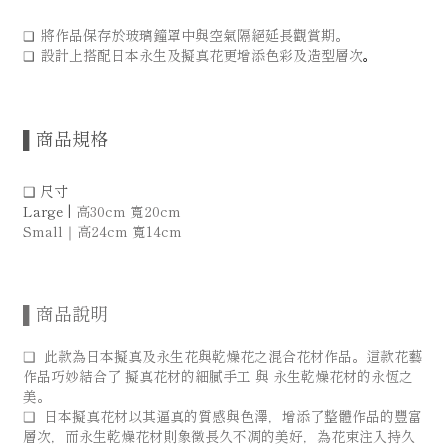
將作品保存於玻璃鐘罩中與空氣隔絕延長觀賞期。
❑
設計上搭配日本永生及擬真花更增添色彩及造型層次
❑
。
▌商品規格
❑ 尺寸
Large |
高30cm 寬20cm
Small｜高24cm 寬14cm
▌商品說明
❑ 此款為日本擬真及永生花與乾燥花之混合花材作品。這款花藝
作品巧妙結合了 擬真花材的細膩手工 與 永生乾燥花材的永恆之
美。
❑ 日本擬真花材以其逼真的質感與色澤，增添了整體作品的豐富
層次，而永生乾燥花材則象徵長久不凋的美好，為花束注入持久