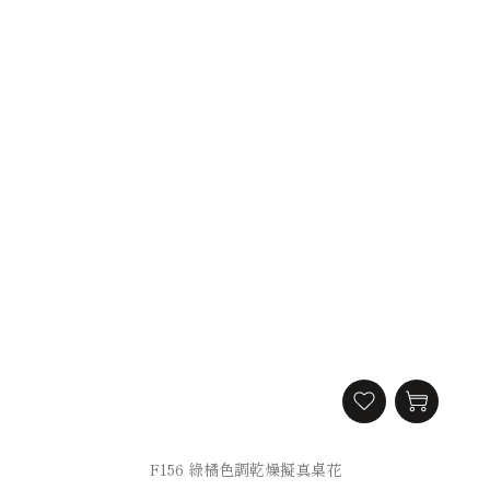
F156 綠橘色調乾燥擬真桌花