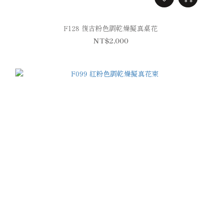
F128 復古粉色調乾燥擬真桌花
NT$2,000