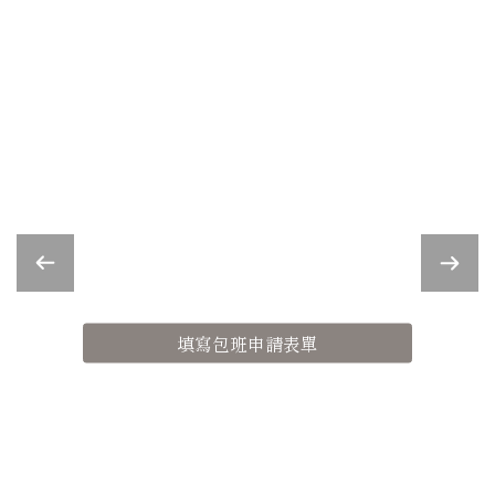
客製化花藝課程
Customized Floral Classes
適合不同程度和需求的學員
填寫包班申請表單