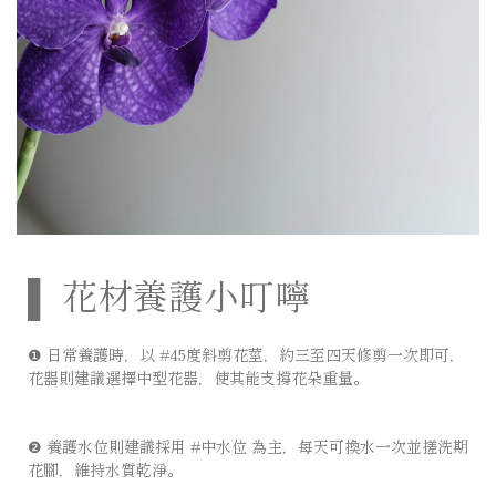
▌ 花材養護小叮嚀
❶ 日常養護時，以 #45度斜剪花莖，約三至四天修剪一次即可，
花器則建議選擇中型花器，使其能支撐花朵重量。
⠀⠀⠀⠀⠀⠀⠀⠀⠀
❷ 養護水位則建議採用 #中水位 為主，每天可換水一次並搓洗期
花腳，維持水質乾淨。 ⠀⠀⠀⠀⠀⠀⠀⠀⠀