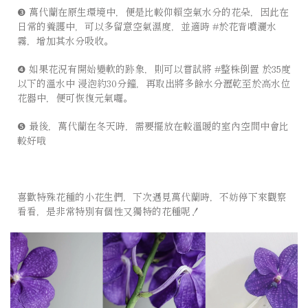
❸ 萬代蘭在原生環境中，便是比較仰賴空氣水分的花朵，因此在
日常的養護中，可以多留意空氣濕度，並適時 #於花背噴灑水
霧，增加其水分吸收。 ⠀⠀⠀⠀⠀⠀⠀⠀⠀
❹ 如果花況有開始變軟的跡象，則可以嘗試將 #整株倒置 於35度
以下的溫水中 浸泡約30分鐘，再取出將多餘水分瀝乾至於高水位
花器中，便可恢復元氣囉。 ⠀⠀⠀⠀⠀⠀⠀⠀⠀
❺ 最後，萬代蘭在冬天時，需要擺放在較溫暖的室內空間中會比
較好哦 ⠀⠀⠀⠀⠀⠀⠀⠀⠀ ⠀⠀⠀⠀⠀⠀⠀⠀⠀
喜歡特殊花種的小花生們，下次遇見萬代蘭時，不妨停下來觀察
看看，是非常特別有個性又獨特的花種呢！