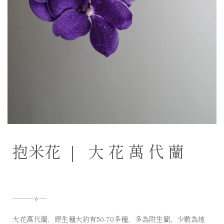
抱米花 ｜ 大 花 萬 代 蘭
———✧— ⠀⠀⠀⠀ ⠀⠀ ⠀⠀⠀⠀ ⠀⠀
大花萬代蘭，原生種大約有50-70多種，多為附生蘭、少數為地