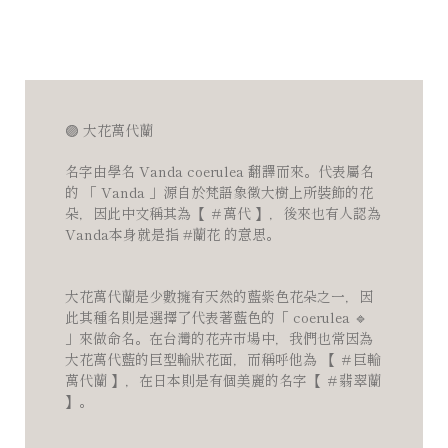
🟣
大花萬代蘭 ⠀⠀⠀⠀⠀⠀⠀⠀⠀⠀⠀⠀⠀ ⠀⠀
名字由學名 Vanda coerulea 翻譯而來。代表屬名
的 「 Vanda 」源自於梵語象徵大樹上所裝飾的花
朵，因此中文稱其為【 ＃萬代 】，後來也有人認為
Vanda本身就是指 #蘭花 的意思。 ⠀⠀⠀⠀⠀⠀⠀⠀⠀
⠀⠀⠀⠀⠀⠀⠀⠀⠀
大花萬代蘭是少數擁有天然的藍紫色花朵之一，因
此其種名則是選擇了代表著藍色的「 coerulea
🔹
」來做命名。在台灣的花卉市場中，我們也常因為
大花萬代藍的巨型輪狀花面，而稱呼他為 【 ＃巨輪
萬代蘭 】，在日本則是有個美麗的名字【 ＃翡翠蘭
】。