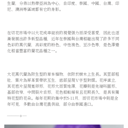
生蘭，分佈以熱帶亞洲為中心，自印度、泰國、中國、台灣、印
尼、澳洲等區域都有它的身影。 ⠀⠀⠀⠀⠀⠀⠀⠀⠀ ⠀⠀⠀⠀⠀⠀⠀⠀⠀
在切花市場中以大花成串綻放的視覺張力而深受喜愛，因此也逐
漸發展出許多新型品種，近年在泰國與台灣相繼出現了許多不同
色彩的萬代蘭，高彩度的粉色、中性複色、豆沙色等，是色澤變
化相當豐富的蘭花品種之一。
大花萬代蘭為附生型的草本植物，依附於樹木上生長。其莖部粗
壯，葉片為厚革質帶狀互生，底部呈現Ｖ字型對摺。花序直立，
其花苞片呈現寬卵形，花形大而質地薄，花瓣則是先端叫圓形、
基部收窄，中間裂片舌形，花色相較稀有且花期長久，是具有獨
特花型的花朵。每年花期約集中於5-11月，而切花市場中則是全
年可見，多數由台灣花農供給，部分由泰國進口。⠀⠀⠀⠀ ⠀⠀
———✧—