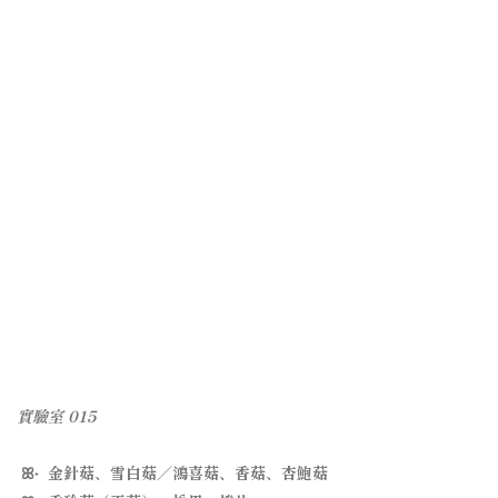
實驗室 015
ꕤ˖ 金針菇、雪白菇／鴻喜菇、香菇、杏鮑菇