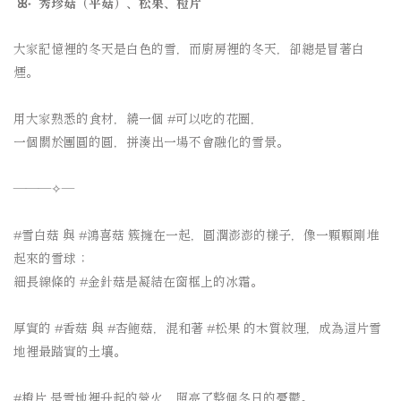
ꕤ˖ 秀珍菇（平菇）、松果、橙片
大家記憶裡的冬天是白色的雪，
而廚房裡的冬天，卻總是冒著白
煙。
⠀⠀⠀⠀⠀⠀
用大家熟悉的食材，
繞一個 #可以吃的花圈，
一個關於團圓的圓，
拼湊出一場不會融化的雪景。
⠀⠀⠀⠀⠀⠀
———✧—
⠀⠀⠀⠀⠀⠀
#雪白菇 與 #鴻喜菇 簇擁在一起，
圓潤澎澎的樣子，
像一顆顆剛堆
起來的雪球；
細長線條的 #金針菇
是凝結在窗框上的冰霜。
⠀⠀⠀⠀⠀⠀
厚實的 #香菇 與 #杏鮑菇，
混和著 #松果 的木質紋理，
成為這片雪
地裡最踏實的土壤。
⠀⠀⠀⠀⠀⠀
#橙片 是雪地裡升起的營火，
照亮了整個冬日的憂鬱。