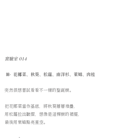
實驗室 014
ꕤ˖ 花椰菜、秋葵、松蘿、南洋杉、萊姆、肉桂
突然很想嘗試看看不一樣的聖誕樹。
⠀⠀⠀⠀⠀⠀
把花椰菜當作基底，將秋葵層層堆疊，
用松蘿拉出皺摺，想像是這棵樹的裙擺，
最後用萊姆點亮星空。
⠀⠀⠀⠀⠀⠀
———✧—