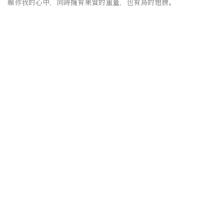
願你我的心中，
同時擁有果實的重量，也有鳥的翅膀。