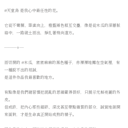
#天堂鳥 是我心中最任性的花。
⠀⠀⠀⠀⠀⠀
它從不彎腰、筆直向上，
橙藍兩色相互交疊，
像是從木瓜的深層脈
絡中，
一路破土而出，掙扎著飛向遠方。
⠀⠀⠀⠀⠀⠀
———✧— ⠀⠀
⠀⠀⠀⠀⠀⠀
而切開的 #木瓜，
密密麻麻的黑色種子，
赤裸裸地攤在空氣裡，
有
一種說不出的坦誠，
是這件作品我最喜歡的地方。
⠀⠀⠀⠀⠀⠀
有點像是我們總習慣把混亂的思緒藏得很好，
只展示光鮮亮麗的外
皮。
但或許，
把內心那些細碎、深沈甚至帶點雜質的部分，
誠實地剖開
來面對，
才是生命真正開始成熟的樣子。
⠀⠀⠀⠀⠀⠀