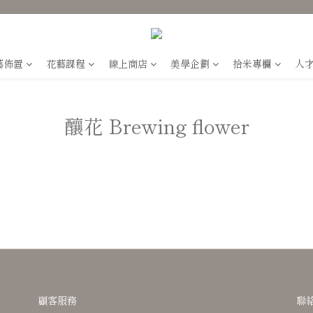
藝佈置
花藝課程
線上商店
美學企劃
拾米專欄
人
釀花 Brewing flower
顧客服務
聯