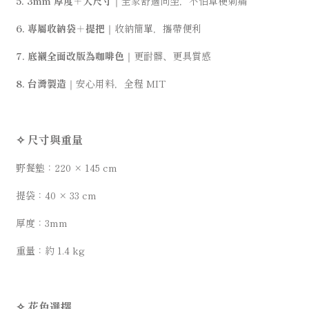
5. 3mm 厚度＋大尺寸
｜全家舒適同坐，不怕草梗刺痛
6. 專屬收納袋＋提把
｜收納簡單，攜帶便利
7. 底襯全面改版為咖啡色
｜更耐髒、更具質感
8. 台灣製造
｜安心用料，全程 MIT
✧ 尺寸與重量
野餐墊：220 × 145 cm
提袋：40 × 33 cm
厚度：3mm
重量：約 1.4 kg
✧ 花色選擇