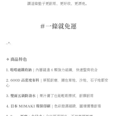
讓這條墊子更耐用、更好收、更漂亮。
＃一條就免運
--*-
✧ 商品特色
1. 啪嗒磁鐵收納
｜內層縫進 6 顆強力磁鐵，快速整齊收合
2. 600D 高密度布料
｜厚挺耐磨，鋪在草地、沙地、石子地都安
心
3. 雙面五級防潑水
｜果汁灑了也能輕鬆擦拭，耐髒耐用
4. 日本 MIMAKI 環保印刷
｜色彩飽滿細緻，圖樣優雅耐看