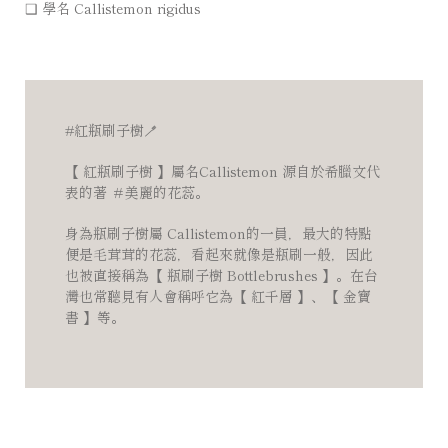
❑ 學名 Callistemon rigidus
#紅瓶刷子樹
🪥
⠀⠀⠀⠀⠀⠀
【 紅瓶刷子樹 】屬名Callistemon 源自於希臘文代
表的著 ＃美麗的花蕊。
身為瓶刷子樹屬 Callistemon的一員，最大的特點
便是毛茸茸的花蕊，看起來就像是瓶刷一般，因此
也被直接稱為【 瓶刷子樹 Bottlebrushes 】。在台
灣也常聽見有人會稱呼它為【 紅千層 】、【 金寶
書 】等。