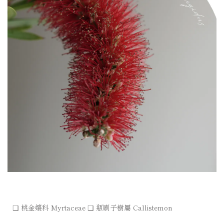
❑ 桃金孃科 Myrtaceae ❑ 瓶刷子樹屬 Callistemon