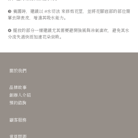
❸ 養護時，建議以 #水切法 來修剪花莖，並將花腳底部的部位簡
單去除表皮，增進其吸水能力。 ⠀⠀⠀⠀⠀⠀⠀⠀
❹ 擺放的部分一樣建議尤其需要避開強風與冷氣直吹，避免其水
分流失過快而加速花朵衰敗。
關於我們
品牌故事
創辦人介紹
預約諮詢
顧客服務
常見問題