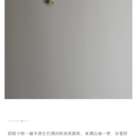
———✧—⠀⠀⠀⠀⠀⠀⠀⠀ ⠀⠀⠀⠀⠀⠀⠀⠀
瓶刷子樹一屬多源自於澳洲新南威爾斯、東澳沿海一帶，有著將