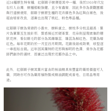
近34種原生特有種，紅瓶刷子樹便是其中一種，後於1910年代左
右引入台灣，樹種相較強健、且少有蟲害，因此多作為景觀園藝
與行道樹使用，瓶刷子樹原生種的花卉顏色多為紅與白兩色，後
經由培育改良，逐漸也出現了桃紅、粉色等品種。
紅瓶刷子樹為常綠的小喬木，樹幹直立、樹枝多分枝且細長；葉
片為單葉互生披針形，質感接近於硬革質，花朵則呈現密集的穗
狀花序，看似刷毛的部分為其雌雄蕊，雄蕊為鮮紅色、花藥為暗
紅色。每年花期約於一月至四月期間。花謝後結成蒴果，球型逐
一串起如古錢。近年因其獨特的花形與鮮明的色澤，常作為花藝
師們創作的選材，而廣泛出現於花藝作品之中。 ⠀⠀⠀⠀⠀⠀⠀⠀⠀⠀
⠀⠀⠀⠀⠀⠀⠀⠀⠀⠀
此外，紅瓶刷子樹其葉片富含的桉油精具有豐富的藥用價值可入
藥，同時亦可作為藥用植物製成精油調配成香皂、日用品等用
途。 ⠀⠀⠀⠀⠀⠀ ⠀⠀⠀⠀⠀⠀